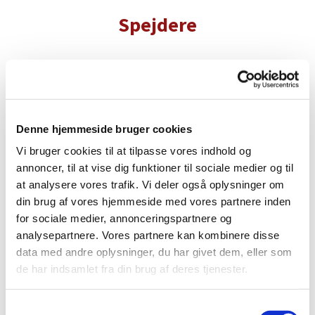
Spejdere
I Ungdomscenteret lige ved siden af Islev Kirke har
Denne hjemmeside bruger cookies
vi både KFUM spejdere og De Grønne Pigespejdere.
Vi nyder det liv, der følger med alle børnene og de
Vi bruger cookies til at tilpasse vores indhold og
engagerede ledere.
annoncer, til at vise dig funktioner til sociale medier og til
at analysere vores trafik. Vi deler også oplysninger om
din brug af vores hjemmeside med vores partnere inden
Spejdere laver forskellige ting, og nogle gange det
for sociale medier, annonceringspartnere og
samme. Det hele har gerne noget med udendørs
analysepartnere. Vores partnere kan kombinere disse
aktiviteter, lejrliv og skæg og ballade at gøre.
data med andre oplysninger, du har givet dem, eller som
Uanset om du vælger KFUM eller De Grønne, er der
de har indsamlet fra din brug af deres tjenester.
garanti for en masse sjove oplevelser med
nærværende voksne, som giver børn og unge gode
ting med i livets rygsæk.
S