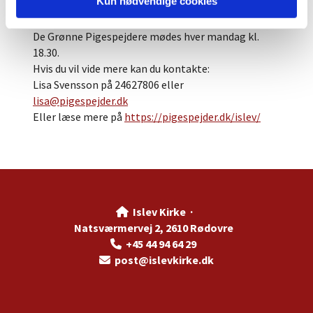
Kun nødvendige cookies
Eller læs mere på
www.kfumislev.dk
De Grønne Pigespejdere mødes hver mandag kl.
18.30.
Hvis du vil vide mere kan du kontakte:
Lisa Svensson på 24627806 eller
lisa@pigespejder.dk
Eller læse mere på
https://pigespejder.dk/islev/
Islev Kirke ·

Natsværmervej 2, 2610 Rødovre
+45 44 94 64 29

post@islevkirke.dk
