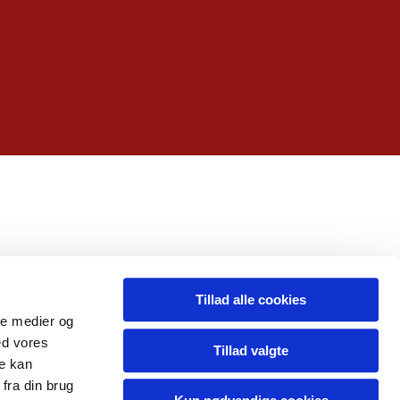
Tillad alle cookies
ale medier og
ed vores
Tillad valgte
re kan
fra din brug