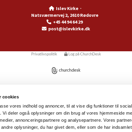
Islev Kirke ·

Natsværmervej 2, 2610 Rødovre
+45 44 94 64 29

post@islevkirke.dk

Privatlivspolitik
Log på ChurchDesk
 cookies
passe vores indhold og annoncer, til at vise dig funktioner til soci
fik. Vi deler også oplysninger om din brug af vores hjemmeside m
 medier, annonceringspartnere og analysepartnere. Vores partne
ndre oplysninger, du har givet dem, eller som de har indsamlet 