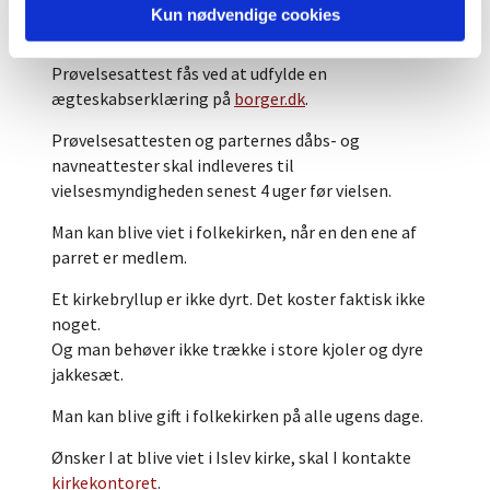
En prøvelsesattest dokumenterer, at parterne
Kun nødvendige cookies
opfylder betingelserne for at indgå ægteskab.
Prøvelsesattest fås ved at udfylde en
ægteskabserklæring på
borger.dk
.
Prøvelsesattesten og parternes dåbs- og
navneattester skal indleveres til
vielsesmyndigheden senest 4 uger før vielsen.
Man kan blive viet i folkekirken, når en den ene af
parret er medlem.
Et kirkebryllup er ikke dyrt. Det koster faktisk ikke
noget.
Og man behøver ikke trække i store kjoler og dyre
jakkesæt.
Man kan blive gift i folkekirken på alle ugens dage.
Ønsker I at blive viet i Islev kirke, skal I kontakte
kirkekontoret
.