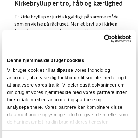
Kirkebryllup er tro, håb og kærlighed
Et kirkebryllup er juridisk gyldigt på samme måde
som en vielse på rådhuset. Men et bryllup i kirken
foregår som en gudstjeneste med bønner, salmer,
bibellæsninger, en vielsestale og velsignelsen. Et
kirkebryllup handler altså også om kristen tro, håb
og kærlighed.
Denne hjemmeside bruger cookies
Læs også: Sådan foregår et kirkebryllup
Vi bruger cookies til at tilpasse vores indhold og
I kirken bruger vi store ord om kærligheden. I
annoncer, til at vise dig funktioner til sociale medier og til
bønnerne beder vi Gud om at styrke og bevare
at analysere vores trafik. Vi deler også oplysninger om
kærligheden mellem de to, som er blevet gift. Og vi
din brug af vores hjemmeside med vores partnere inden
takker for Guds kærlighed til os og for kærligheden
for sociale medier, annonceringspartnere og
mellem os.
analysepartnere. Vores partnere kan kombinere disse
Velsignelse af brudeparret
data med andre oplysninger, du har givet dem, eller som
de har indsamlet fra din brug af deres tjenester.
Vielsestalen handler ofte om kærlighed fra Gud og
kærlighed mellem mennesker. Talen kan også