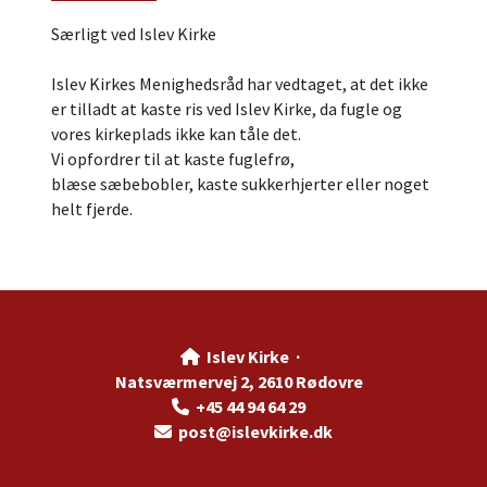
Særligt ved Islev Kirke
Islev Kirkes Menighedsråd har vedtaget, at det ikke
er tilladt at kaste ris ved Islev Kirke, da fugle og
vores kirkeplads ikke kan tåle det.
Vi opfordrer til at kaste fuglefrø,
blæse sæbebobler, kaste sukkerhjerter eller noget
helt fjerde.
Islev Kirke ·

Natsværmervej 2, 2610 Rødovre
+45 44 94 64 29

post@islevkirke.dk
