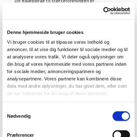
Dit gavebidrag til støtteforeningen er
fradragsberettiget med 26 %. Det betyder altså, at
hvis man indbetaler en gave på kr. 100 til Rødovre
Korskoles Støtteforening, sparer man kr. 26 i skat.
Denne hjemmeside bruger cookies
Vi bruger cookies til at tilpasse vores indhold og
annoncer, til at vise dig funktioner til sociale medier og til
at analysere vores trafik. Vi deler også oplysninger om
din brug af vores hjemmeside med vores partnere inden
for sociale medier, annonceringspartnere og
analysepartnere. Vores partnere kan kombinere disse
data med andre oplysninger, du har givet dem, eller som
de har indsamlet fra din brug af deres tjenester.
Sådan opnår du skattefradrag:
Forudsætningen
S
for opnåelse af skattefradrag er, at du ved
Nødvendig
a
indbetaling til ovenstående kontonummer skal
angive navn og cpr.nr. Gavebeløb indberettes
m
herefter automatisk til skattemyndighederne hvert
t
Præferencer