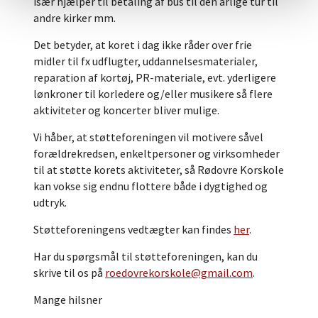
især hjælper til betaling af bus til den årlige tur til
andre kirker mm.
Det betyder, at koret i dag ikke råder over frie
midler til fx udflugter, uddannelsesmaterialer,
reparation af kortøj, PR-materiale, evt. yderligere
lønkroner til korledere og/eller musikere så flere
aktiviteter og koncerter bliver mulige.
Vi håber, at støtteforeningen vil motivere såvel
forældrekredsen, enkeltpersoner og virksomheder
til at støtte korets aktiviteter, så Rødovre Korskole
kan vokse sig endnu flottere både i dygtighed og
udtryk.
Støtteforeningens vedtægter kan findes
her
.
Har du spørgsmål til støtteforeningen, kan du
skrive til os på
roedovrekorskole@gmail.com
.
Mange hilsner