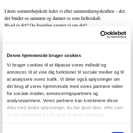
I årets sommerhøjskole leder vi efter sammenhængskraften – det,
der binder os sammen og danner os som fællesskab.
Hvad er det? Og hvordan værner vi om det?
Har vi brug for åndelig oprustning – eller måske snarere
beredskab?
Denne hjemmeside bruger cookies
Gennem seks foredrag nærmer vi os emnet gennem sjælespark og
Vi bruger cookies til at tilpasse vores indhold og
menneskesyn – via tanker om litteratur, musik, kunst, tro og
annoncer, til at vise dig funktioner til sociale medier og til
kultur.
at analysere vores trafik. Vi deler også oplysninger om
Vi leder efter det, der holder mennesker sammen, også når verden
din brug af vores hjemmeside med vores partnere inden
virker splittet og urolig.
for sociale medier, annonceringspartnere og
analysepartnere. Vores partnere kan kombinere disse
Vi leder efter fugemassen mellem de levende sten.
data med andre oplysninger, du har givet dem, eller som
de har indsamlet fra din brug af deres tjenester.
Kom og vær med til sommeraftener med eftertanke, inspiration,
fællesskab og samtale.
S