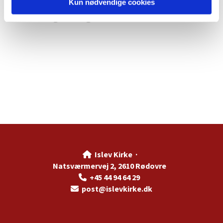
Kun nødvendige cookies
Islev Kirke ·

Natsværmervej 2, 2610 Rødovre
+45 44 94 64 29

post@islevkirke.dk
