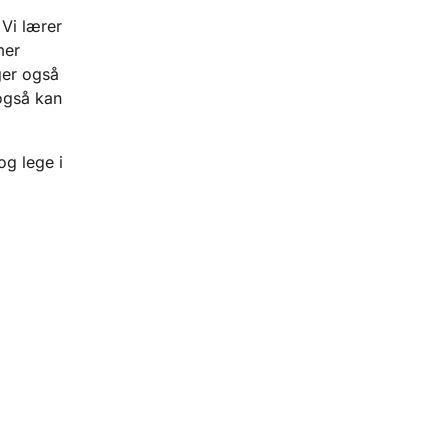
Vi lærer
mer
ger også
også kan
og lege i