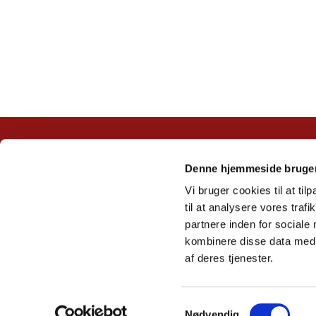
Denne hjemmeside bruger
Vi bruger cookies til at til
til at analysere vores tra
partnere inden for sociale
kombinere disse data med a
af deres tjenester.
S
Nødvendig