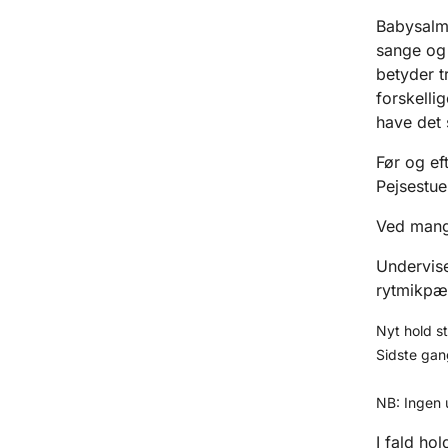
Babysalm
sange og
betyder t
forskelli
have det
Før og ef
Pejsestuen
Ved mange
Undervise
rytmikpæ
Nyt hold s
Sidste gan
NB: Ingen 
I fald ho