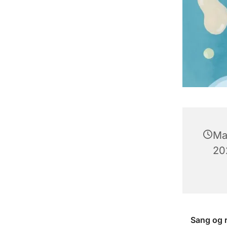
Ma
202
Sang og 