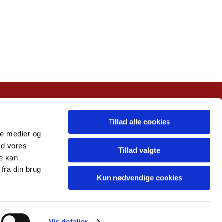
Tillad alle cookies
ale medier og
ed vores
Tillad valgte
re kan
fra din brug
Kun nødvendige cookies
Vis detaljer