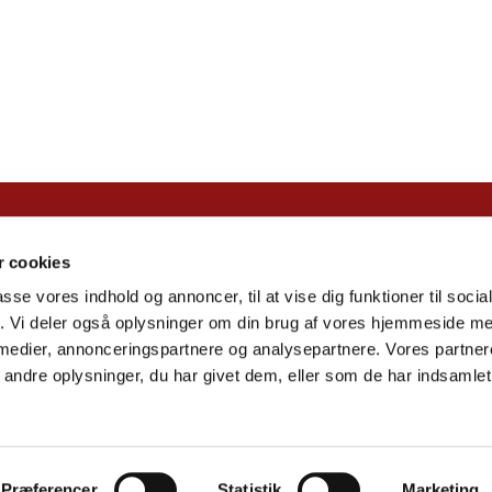
Islev Kirke ·

 cookies
Natsværmervej 2, 2610 Rødovre
passe vores indhold og annoncer, til at vise dig funktioner til soci
+45 44 94 64 29

fik. Vi deler også oplysninger om din brug af vores hjemmeside m
post@islevkirke.dk

 medier, annonceringspartnere og analysepartnere. Vores partne
ndre oplysninger, du har givet dem, eller som de har indsamlet 
Privatlivspolitik
Log på ChurchDesk
Præferencer
Statistik
Marketing