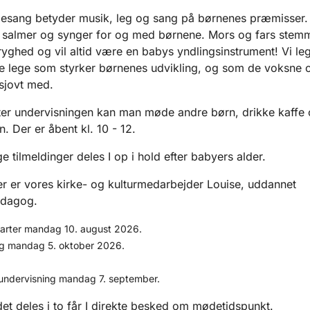
esang betyder musik, leg og sang på børnenes præmisser. 
 salmer og synger for og med børnene. Mors og fars stem
ryghed og vil altid være en babys yndlingsinstrument! Vi le
ge lege som styrker børnenes udvikling, og som de voksne 
 sjovt med.
ter undervisningen kan man møde andre børn, drikke kaffe 
. Der er åbent kl. 10 - 12.
 tilmeldinger deles I op i hold efter babyers alder.
r er vores kirke- og kulturmedarbejder Louise, uddannet
dagog.
tarter mandag 10. august 2026.
g mandag 5. oktober 2026.
undervisning mandag 7. september.
ldet deles i to får I direkte besked om mødetidspunkt.