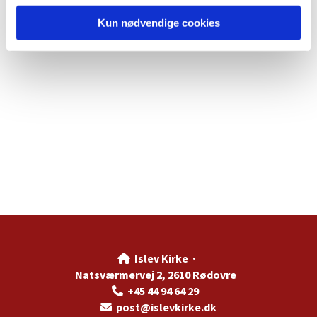
Kun nødvendige cookies
Islev Kirke ·

Natsværmervej 2, 2610 Rødovre
+45 44 94 64 29

post@islevkirke.dk
