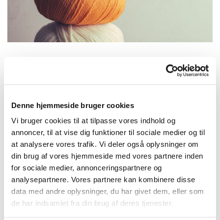
Torsdag 4. marts 2027, kl. 19:00
Denne hjemmeside bruger cookies
Islev Kirke, Natsværmervej 2, 2610
Vi bruger cookies til at tilpasse vores indhold og
Rødovre
annoncer, til at vise dig funktioner til sociale medier og til
at analysere vores trafik. Vi deler også oplysninger om
din brug af vores hjemmeside med vores partnere inden
for sociale medier, annonceringspartnere og
analysepartnere. Vores partnere kan kombinere disse
Hvis du er interesseret i at mødes med andre –
data med andre oplysninger, du har givet dem, eller som
unge som ældre - der elsker forskellige former for
de har indsamlet fra din brug af deres tjenester.
håndarbejde, så kig indenfor i Flid & Fællesskab i
Islev Kirke.