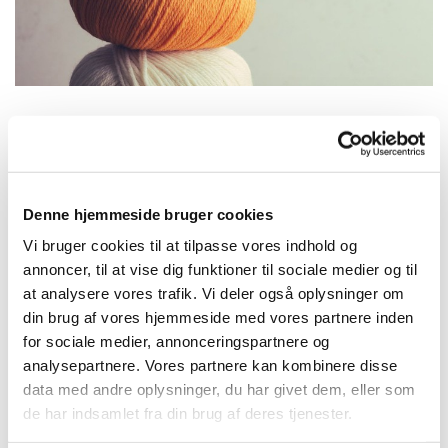
Torsdag 5. august 2027, kl. 19:00
Denne hjemmeside bruger cookies
Islev Kirke, Slotsherrensvej 321,
Vi bruger cookies til at tilpasse vores indhold og
2610 Rødovre
annoncer, til at vise dig funktioner til sociale medier og til
at analysere vores trafik. Vi deler også oplysninger om
din brug af vores hjemmeside med vores partnere inden
for sociale medier, annonceringspartnere og
analysepartnere. Vores partnere kan kombinere disse
Hvis du er interesseret i at mødes med andre –
data med andre oplysninger, du har givet dem, eller som
unge som ældre - der elsker forskellige former for
de har indsamlet fra din brug af deres tjenester.
håndarbejde, så kig indenfor i Flid & Fællesskab i
Islev Kirke.