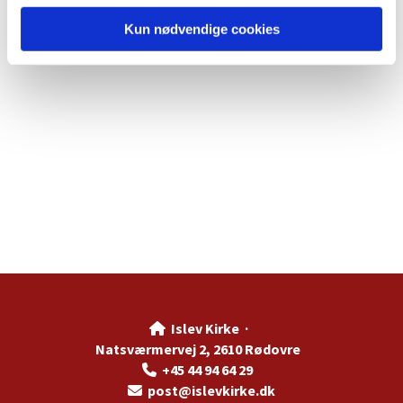
Kun nødvendige cookies
Islev Kirke ·

Natsværmervej 2, 2610 Rødovre
+45 44 94 64 29

post@islevkirke.dk
