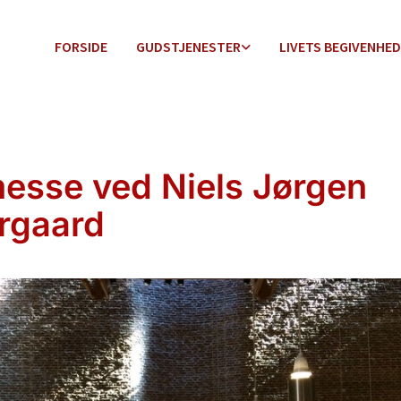
FORSIDE
GUDSTJENESTER
LIVETS BEGIVENHE
esse ved Niels Jørgen
rgaard