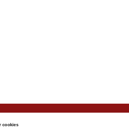
Islev Kirke ·

 cookies
Natsværmervej 2, 2610 Rødovre