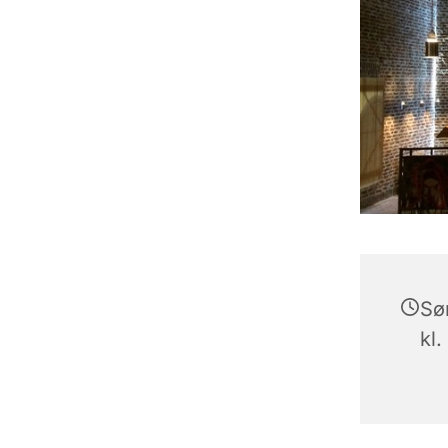
Sø
kl.