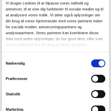
Vi bruger cookies til at tilpasse vores indhold og
annoncer, til at vise dig funktioner til sociale medier og til
at analysere vores trafik. Vi deler også oplysninger om
din brug af vores hjemmeside med vores partnere inden
for sociale medier, annonceringspartnere og
analysepartnere. Vores partnere kan kombinere disse
data med andre oplysninger, du har givet dem, eller som
Søndag 1. november 2026, kl. 15:00
de har indsamlet fra din brug af deres tjenester.
- 16:00
S
Nødvendig
a
Islev Kirke, Slotsherrensvej 321,
m
2610 Rødovre
t
Præferencer
y
k
k
Statistik
e
v
Marketing