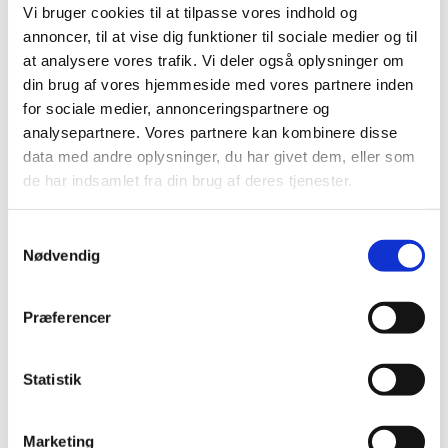
Vi bruger cookies til at tilpasse vores indhold og
annoncer, til at vise dig funktioner til sociale medier og til
at analysere vores trafik. Vi deler også oplysninger om
din brug af vores hjemmeside med vores partnere inden
for sociale medier, annonceringspartnere og
analysepartnere. Vores partnere kan kombinere disse
data med andre oplysninger, du har givet dem, eller som
Søndag 15. november 2026, kl.
de har indsamlet fra din brug af deres tjenester.
10:00 - 11:00
S
Nødvendig
a
Islev Kirke, Slotsherrensvej 321,
m
2610 Rødovre
t
Præferencer
y
k
k
Statistik
e
v
Marketing