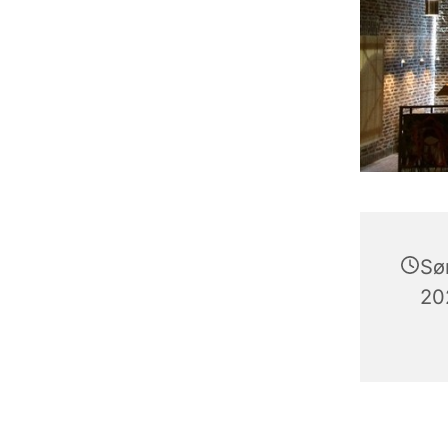
Sø
202