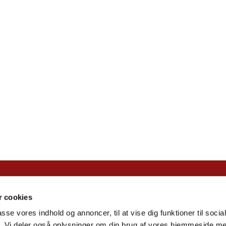
Islev Kirke ·

 cookies
Natsværmervej 2, 2610 Rødovre
passe vores indhold og annoncer, til at vise dig funktioner til soci
+45 44 94 64 29

fik. Vi deler også oplysninger om din brug af vores hjemmeside m