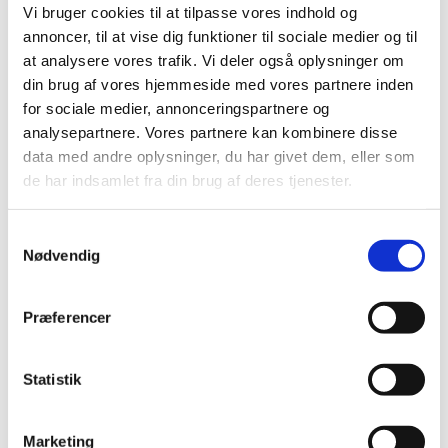
Vi bruger cookies til at tilpasse vores indhold og
annoncer, til at vise dig funktioner til sociale medier og til
at analysere vores trafik. Vi deler også oplysninger om
din brug af vores hjemmeside med vores partnere inden
for sociale medier, annonceringspartnere og
analysepartnere. Vores partnere kan kombinere disse
data med andre oplysninger, du har givet dem, eller som
Søndag 27. december 2026, kl.
de har indsamlet fra din brug af deres tjenester.
10:00 - 11:00
S
Nødvendig
a
Islev Kirke, Slotsherrensvej 321,
m
2610 Rødovre
t
Præferencer
y
k
k
Statistik
e
v
Marketing