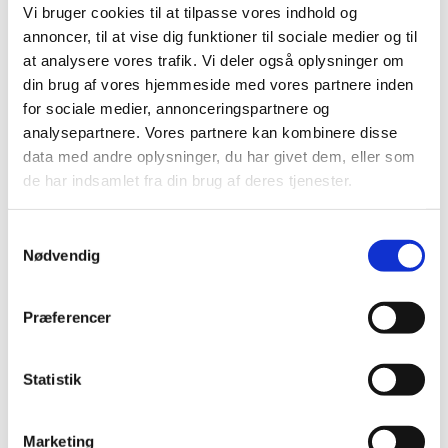
Vi bruger cookies til at tilpasse vores indhold og
annoncer, til at vise dig funktioner til sociale medier og til
at analysere vores trafik. Vi deler også oplysninger om
din brug af vores hjemmeside med vores partnere inden
for sociale medier, annonceringspartnere og
analysepartnere. Vores partnere kan kombinere disse
data med andre oplysninger, du har givet dem, eller som
Søndag 24. januar 2027, kl. 10:00 -
de har indsamlet fra din brug af deres tjenester.
11:00
S
Nødvendig
a
Islev Kirke, Slotsherrensvej 321,
m
2610 Rødovre
t
Præferencer
y
k
k
Statistik
e
v
Marketing