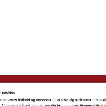
Islev Kirke ·

 cookies
Natsværmervej 2, 2610 Rødovre
passe vores indhold og annoncer, til at vise dig funktioner til soci
+45 44 94 64 29

fik. Vi deler også oplysninger om din brug af vores hjemmeside m