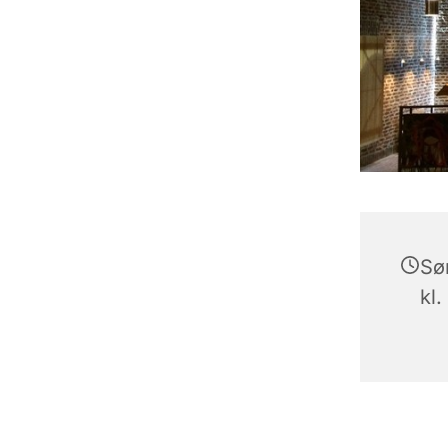
Sø
kl.