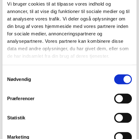
Vi bruger cookies til at tilpasse vores indhold og
annoncer, til at vise dig funktioner til sociale medier og til
at analysere vores trafik. Vi deler også oplysninger om
din brug af vores hjemmeside med vores partnere inden
for sociale medier, annonceringspartnere og
analysepartnere. Vores partnere kan kombinere disse
data med andre oplysninger, du har givet dem, eller som
Søndag 26. september 2027, kl.
de har indsamlet fra din brug af deres tjenester.
10:00 - 11:00
S
Nødvendig
a
Islev Kirke, Slotsherrensvej 321,
m
2610 Rødovre
t
Præferencer
y
k
k
Statistik
e
v
Marketing