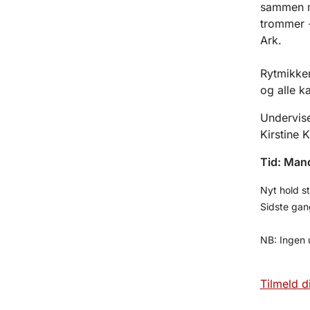
sammen me
trommer -
Ark.
Rytmikken
og alle k
Undervis
Kirstine 
Tid: Mand
Nyt hold s
Sidste gan
NB: Ingen 
Tilmeld d