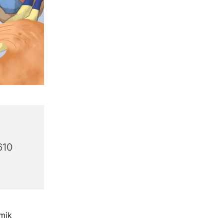
610
mik