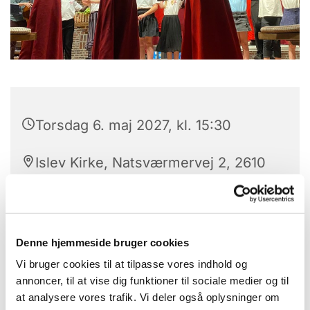
Torsdag 6. maj 2027, kl. 15:30
Islev Kirke, Natsværmervej 2, 2610
Rødovre
Denne hjemmeside bruger cookies
Skal dit barn opleve den helt særlige følelse af at
Vi bruger cookies til at tilpasse vores indhold og
synge i kor og være en del af et fællesskab, der er
annoncer, til at vise dig funktioner til sociale medier og til
afhængigt af hinanden? Samtidigt med at han eller
at analysere vores trafik. Vi deler også oplysninger om
hun bliver trænet i at været en god sanger?