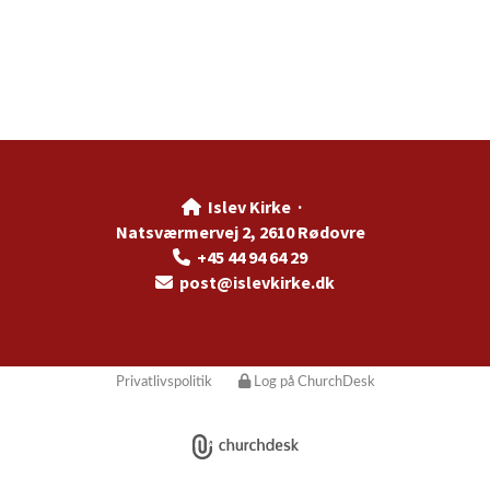
Islev Kirke ·

Natsværmervej 2, 2610 Rødovre
+45 44 94 64 29

post@islevkirke.dk

Privatlivspolitik
Log på ChurchDesk