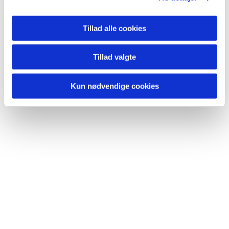
gehør.
Tillad alle cookies
Henvendelse:
Korleder Finn Pedersen på telefon 5184 2010
Tillad valgte
eller pr. mail: finn@islevkirke.dk.
Kun nødvendige cookies
Læs mere om
Rødovre Korskole her