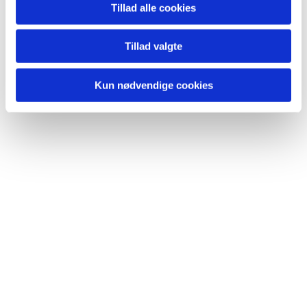
Tillad alle cookies
Korleder Finn Pedersen på telefon 5184 2010
eller pr. mail: finn@islevkirke.dk.
Tillad valgte
Læs mere om
Rødovre Korskole her
Kun nødvendige cookies