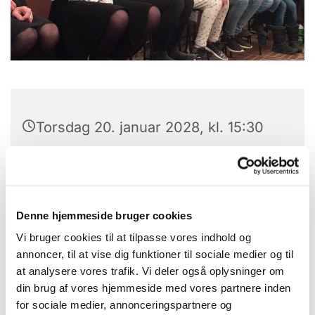
Torsdag 20. januar 2028, kl. 15:30
Islev Kirke, Natsværmervej 2, 2610
Rødovre
Denne hjemmeside bruger cookies
Vi bruger cookies til at tilpasse vores indhold og
annoncer, til at vise dig funktioner til sociale medier og til
Rødovre Korskole er et samarbejde mellem
at analysere vores trafik. Vi deler også oplysninger om
Rødovre Musikskole og Islev Kirke. Koret ledes af
din brug af vores hjemmeside med vores partnere inden
organist Finn Pedersen og medvirker til forskellige
for sociale medier, annonceringspartnere og
arrangementer i både Rødovre Kommune og ved