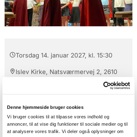
Torsdag 14. januar 2027, kl. 15:30
Islev Kirke, Natsværmervej 2, 2610
Rødovre
Denne hjemmeside bruger cookies
Skal dit barn opleve den helt særlige følelse af at
Vi bruger cookies til at tilpasse vores indhold og
synge i kor og være en del af et fællesskab, der er
annoncer, til at vise dig funktioner til sociale medier og til
afhængigt af hinanden? Samtidigt med at han eller
at analysere vores trafik. Vi deler også oplysninger om
hun bliver trænet i at været en god sanger?