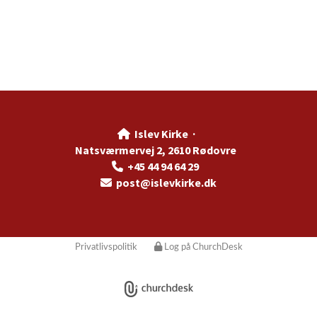
Islev Kirke ·

Natsværmervej 2, 2610 Rødovre
+45 44 94 64 29

post@islevkirke.dk

Privatlivspolitik
Log på ChurchDesk