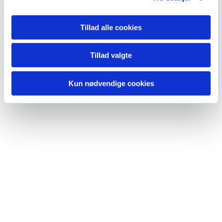
gehør.
Tillad alle cookies
Henvendelse:
Korleder Finn Pedersen på telefon 5184 2010
Tillad valgte
eller pr. mail: finn@islevkirke.dk.
Kun nødvendige cookies
Læs mere om
Rødovre Korskole her