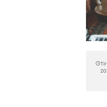
Ti
202