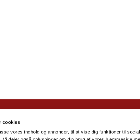
Islev Kirke ·

 cookies
Natsværmervej 2, 2610 Rødovre
passe vores indhold og annoncer, til at vise dig funktioner til soci
+45 44 94 64 29

fik. Vi deler også oplysninger om din brug af vores hjemmeside m